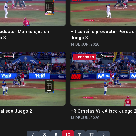
productor Marmolejos sn
Hit sencillo productor Pérez 
o 3
Juego 3
14 DE JUN, 2026
Jonrones
alisco Juego 2
HR Ornelas Vs JAlisco Juego 
13 DE JUN, 2026
8
9
10
11
12