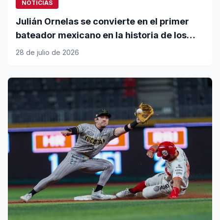
NOTICIAS
Julián Ornelas se convierte en el primer
bateador mexicano en la historia de los
Diablos Rojos en unirse al club del 20-20
28 de julio de 2026
en jonrones y bases robadas