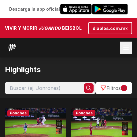
Descarga la app oficial
VIVIR Y MORIR
JUGANDO
BEISBOL
diablos.com.mx
Highlights
Filtros
1
Ponches
Ponches