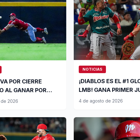
NOTICIAS
¡DIABLOS ES EL #1 G
 VA POR CIERRE
LMB! GANA PRIMER J
O AL GANAR POR
CANCÚN
EADA
4 de agosto de 2026
 de 2026