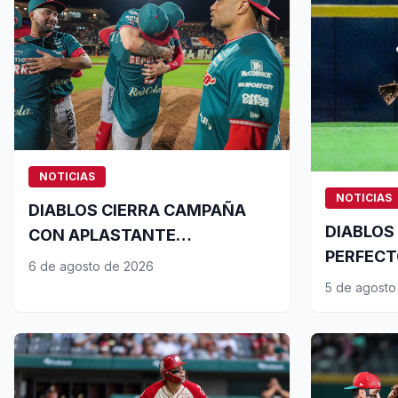
NOTICIAS
NOTICIAS
DIABLOS CIERRA CAMPAÑA
DIABLOS
CON APLASTANTE
PERFECT
BLANQUEADA Y RÉCORDS
6 de agosto de 2026
BLANQU
5 de agosto