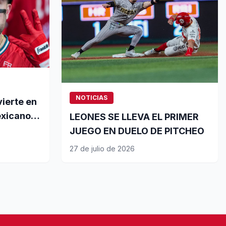
NOTICIAS
vierte en
exicano
LEONES SE LLEVA EL PRIMER
iablos
JUEGO EN DUELO DE PITCHEO
b del 20-
27 de julio de 2026
s