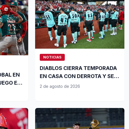
NOTICIAS
DIABLOS CIERRA TEMPORADA
LOBAL EN
EN CASA CON DERROTA Y SE
UEGO EN
PREPARA PARA ÚLTIMA SERIE
2 de agosto de 2026
DE PLAYOFFS