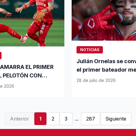
NOTICIAS
Julián Ornelas se con
 AMARRA EL PRIMER
el primer bateador m
EL PELOTÓN CON
en la historia de los D
28 de julio de 2026
RIUNFO
de 2026
Rojos en unirse al clu
20 en jonrones y base
robadas
Anterior
1
2
3
...
287
Siguiente