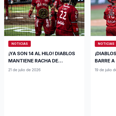
NOTICIAS
NOTICIAS
¡YA SON 14 AL HILO! DIABLOS
¡DIABLOS
MANTIENE RACHA DE
BARRE A
VICTORIAS AL GANAR JUEGO
13 VICTO
21 de julio de 2026
19 de julio 
HISTÓRICO EN 19 ENTRADAS