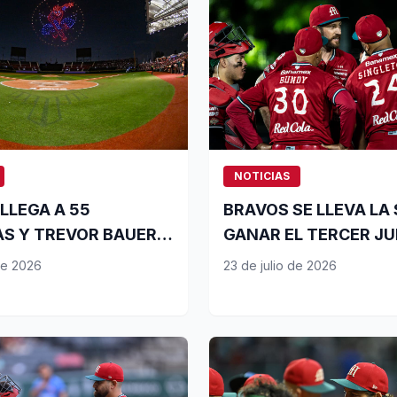
NOTICIAS
LLEGA A 55
BRAVOS SE LLEVA LA 
AS Y TREVOR BAUER
GANAR EL TERCER J
U TERCER TRIUNFO
de 2026
23 de julio de 2026