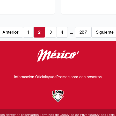
Anterior
1
2
3
4
...
287
Siguiente
Información Oficial
Ayuda
Promocionar con nosotros
los derechos reservados.
Términos de Uso
Aviso de Privacidad
Avisos Lega