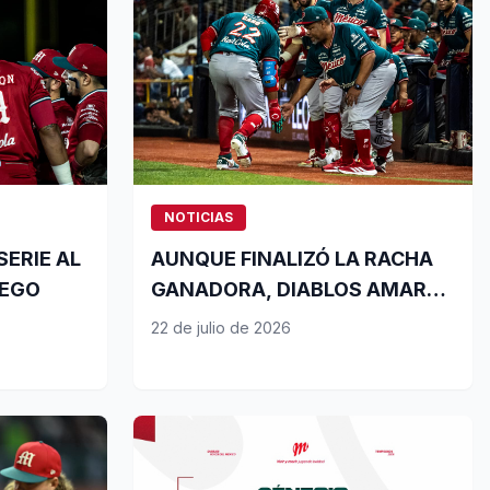
NOTICIAS
SERIE AL
AUNQUE FINALIZÓ LA RACHA
UEGO
GANADORA, DIABLOS AMARRA
PASE A LOS PLAYOFFS
22 de julio de 2026