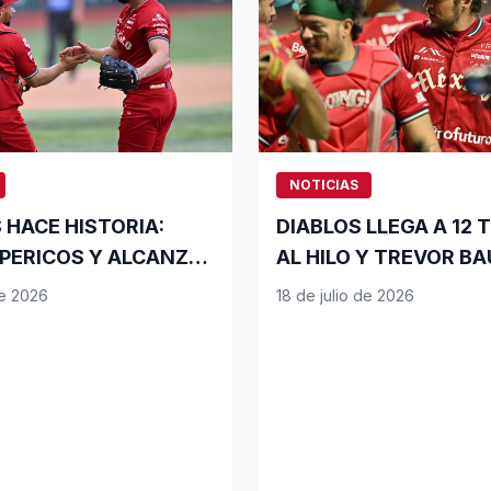
NOTICIAS
 HACE HISTORIA:
DIABLOS LLEGA A 12 
 PERICOS Y ALCANZA
AL HILO Y TREVOR B
RIAS AL HILO!
LOGRA SU SEGUNDA 
de 2026
18 de julio de 2026
DE LA TEMPORADA