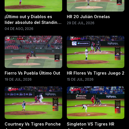
¡Último out y Diablos es
HR 20 Julián Ornelas
líder absoluto del Standing
29 DE JUL, 2026
LMB 2026!
04 DE AGO, 2026
Fierro Vs Puebla Último Out
HR Flores Vs Tigres Juego 2
19 DE JUL, 2026
15 DE JUL, 2026
Courtney Vs Tigres Ponche
Singleton VS Tigres HR