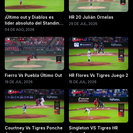
¡Último out y Diablos es
HR 20 Julián Ornelas
líder absoluto del Standing
29 DE JUL, 2026
LMB 2026!
04 DE AGO, 2026
Fierro Vs Puebla Último Out
HR Flores Vs Tigres Juego 2
19 DE JUL, 2026
15 DE JUL, 2026
Courtney Vs Tigres Ponche
Singleton VS Tigres HR