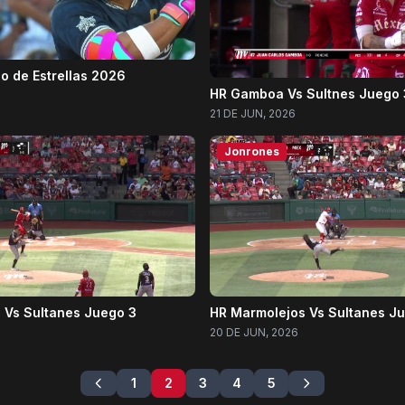
o de Estrellas 2026
HR Gamboa Vs Sultnes Juego 
21 DE JUN, 2026
Jonrones
n Vs Sultanes Juego 3
HR Marmolejos Vs Sultanes J
20 DE JUN, 2026
1
2
3
4
5