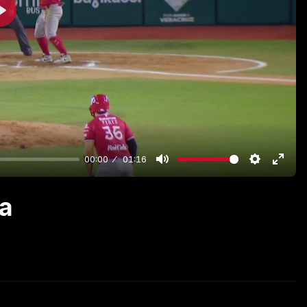
Play
00:00
01:16
la