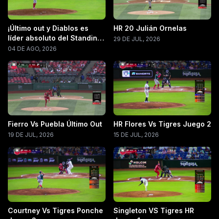
¡Último out y Diablos es
HR 20 Julián Ornelas
líder absoluto del Standing
29 DE JUL, 2026
LMB 2026!
04 DE AGO, 2026
Fierro Vs Puebla Último Out
HR Flores Vs Tigres Juego 2
19 DE JUL, 2026
15 DE JUL, 2026
Courtney Vs Tigres Ponche
Singleton VS Tigres HR