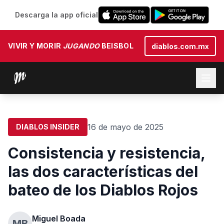
Descarga la app oficial
VIVIR Y MORIR
JUGANDO
BEISBOL
diablos.com.mx
16 de mayo de 2025
DIABLOS INSIDER
Consistencia y resistencia,
las dos características del
bateo de los Diablos Rojos
Miguel Boada
MB