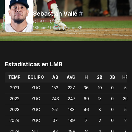
Sebastian Valle
#
C | B/T: R/R
185 cm / 98 kg | Edad: 36
Estadísticas en LMB
TEMP
EQUIPO
AB
AVG
H
2B
3B
HR
2021
YUC
152
.237
36
10
0
5
2022
YUC
243
.247
60
13
0
20
2023
YUC
251
.183
46
8
0
5
2024
YUC
37
.189
7
2
0
2
2024
SLT
83
.289
24
4
0
7