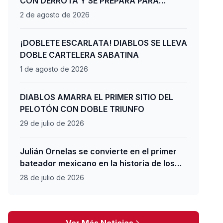
CON DERROTA Y SE PREPARA PARA
ÚLTIMA SERIE DE PLAYOFFS
2 de agosto de 2026
¡DOBLETE ESCARLATA! DIABLOS SE LLEVA
DOBLE CARTELERA SABATINA
1 de agosto de 2026
DIABLOS AMARRA EL PRIMER SITIO DEL
PELOTÓN CON DOBLE TRIUNFO
29 de julio de 2026
Julián Ornelas se convierte en el primer
bateador mexicano en la historia de los
Diablos Rojos en unirse al club del 20-20
28 de julio de 2026
en jonrones y bases robadas