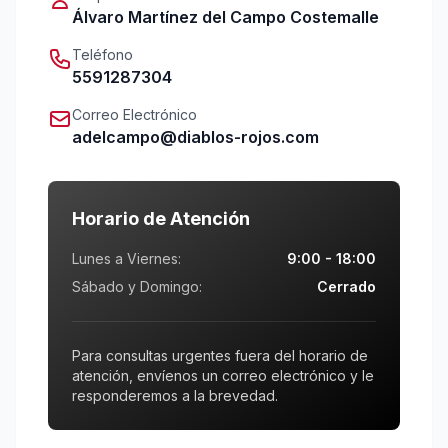
Álvaro Martínez del Campo Costemalle
Teléfono
5591287304
Correo Electrónico
adelcampo@diablos-rojos.com
Horario de Atención
Lunes a Viernes:
9:00 - 18:00
Sábado y Domingo:
Cerrado
Para consultas urgentes fuera del horario de
atención, envíenos un correo electrónico y le
responderemos a la brevedad.