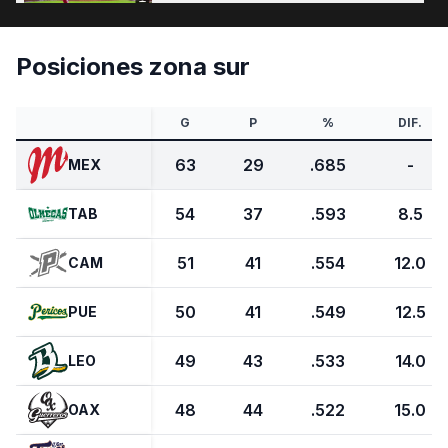
Posiciones zona sur
Sepulveda FCH Vs Tigres Juego 1
14 DE JUL, 2026
G
P
%
DIF.
63
29
.685
-
MEX
54
37
.593
8.5
TAB
51
41
.554
12.0
CAM
50
41
.549
12.5
PUE
49
43
.533
14.0
LEO
48
44
.522
15.0
OAX