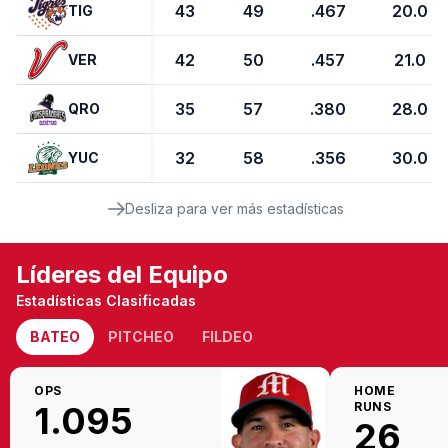
43
49
.467
20.0
TIG
42
50
.457
21.0
VER
35
57
.380
28.0
QRO
32
58
.356
30.0
YUC
Desliza para ver más estadísticas
Líderes del Equipo
Estadísticas Clasificadas
BATEO
PITCHEO
FILDEO
OPS
HOME
1.095
RUNS
26