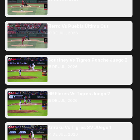
Fierro Vs Puebla Último Out
19 DE JUL, 2026
Courtney Vs Tigres Ponche Juego 2
15 DE JUL, 2026
HR Flores Vs Tigres Juego 2
15 DE JUL, 2026
Anraku Vs Tigres SV JUego 1
14 DE JUL, 2026