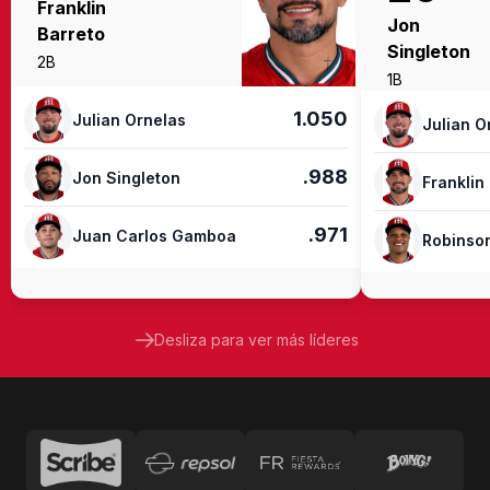
Franklin
Jon
Barreto
Singleton
2B
1B
1.050
Julian Ornelas
Julian O
.988
Jon Singleton
Franklin
.971
Juan Carlos Gamboa
Robinso
Desliza para ver más líderes